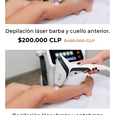
Depilación láser barba y cuello anterior.
Precio
$200.000 CLP
Precio
$480.000 CLP
de
habitual
oferta
OFERTA 37%