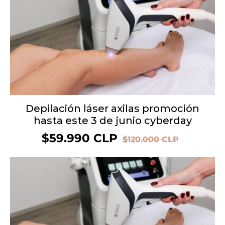
Depilación láser axilas promoción
hasta este 3 de junio cyberday
Precio
$59.990 CLP
Precio
$120.000 CLP
de
habitual
oferta
OFERTA 58%