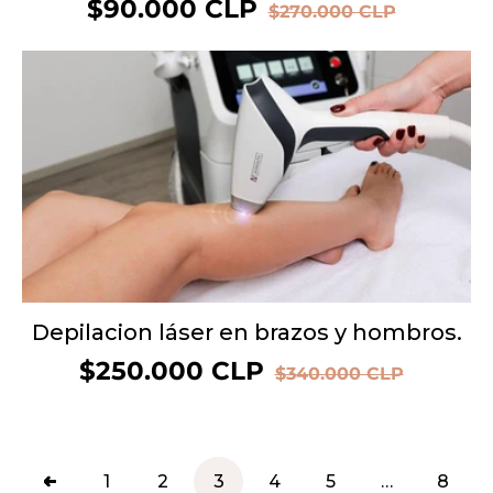
Precio
$90.000 CLP
Precio
$270.000 CLP
de
habitual
oferta
OFERTA 26%
Depilacion láser en brazos y hombros.
Precio
$250.000 CLP
Precio
$340.000 CLP
de
habitual
oferta
1
2
3
4
5
…
8