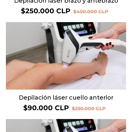
Depilación láser brazo y antebrazo
Precio
$250.000 CLP
Precio
$400.000 CLP
de
habitual
oferta
OFERTA 60%
Depilación láser cuello anterior
Precio
$90.000 CLP
Precio
$230.000 CLP
de
habitual
oferta
OFERTA 47%