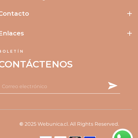
Contacto
Enlaces
BOLETÍN
CONTÁCTENOS
©
2025
Webunica.cl
. All Rights Reserved.
Formas