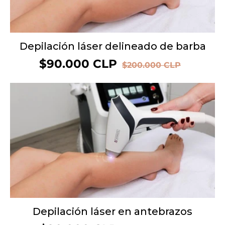
Depilación láser delineado de barba
Precio
$90.000 CLP
Precio
$200.000 CLP
de
habitual
oferta
OFERTA 66%
Depilación láser en antebrazos