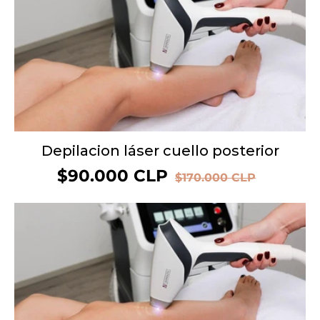
Depilacion láser cuello posterior
Precio
$90.000 CLP
Precio
$170.000 CLP
de
habitual
oferta
OFERTA 55%