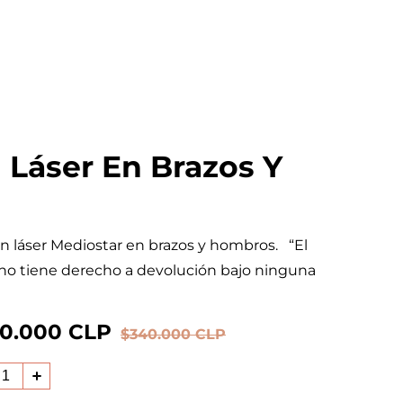
 Láser En Brazos Y
ón láser Mediostar en brazos y hombros. “El
no tiene derecho a devolución bajo ninguna
cio
0.000 CLP
cio
$340.000 CLP
itual
rta
ucir
Aumentar
tidad
cantidad