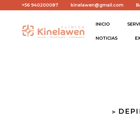
+56 940200087
kinelawen@gmail.com
B
Ir directamente al contenido
INICIO
SERV
NOTICIAS
E
DEPI
>