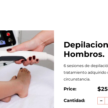
ación del
Depilacion
Hombros.
6 sesiones de depilaci
tratamiento adquirido 
circunstancia.
Pre
$25
Pre
Price:
de
hab
Cantidad:
ofe
Red
can